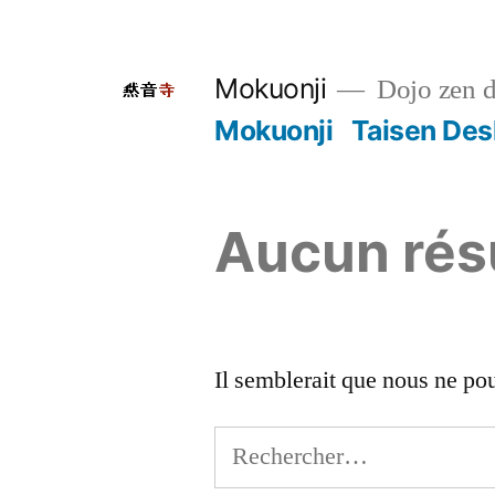
Aller
au
Mokuonji
Dojo zen d
contenu
Mokuonji
Taisen De
Aucun rés
Il semblerait que nous ne po
Rechercher :