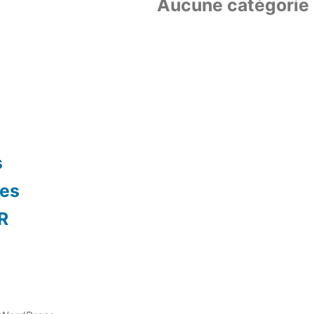
Aucune catégorie
s
res
R